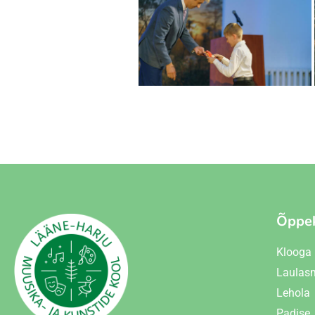
Õppe
Klooga
Laulas
Lehola
Padise