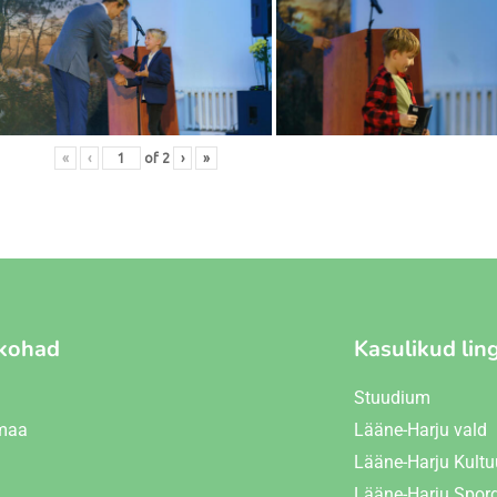
«
‹
of
2
›
»
kohad
Kasulikud lin
Stuudium
maa
Lääne-Harju vald
Lääne-Harju Kultu
Lääne-Harju Spor