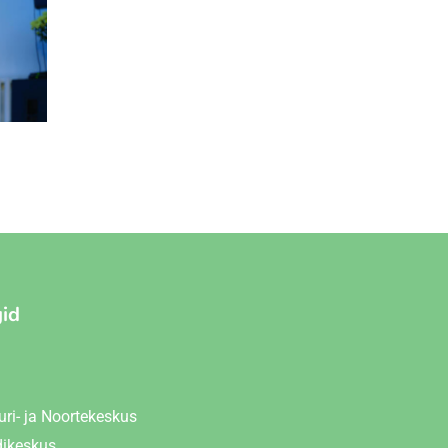
gid
uri- ja Noortekeskus
dikeskus