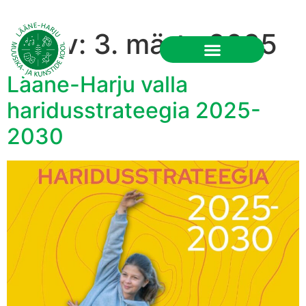
Päev:
3. märts 2025
RU
Lääne-Harju valla
haridusstrateegia 2025-
2030