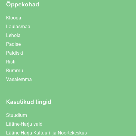
Õppekohad
Klooga
Laulasmaa
Lehola
Padise
Paldiski
Risti
Rummu
Vasalemma
Kasulikud lingid
Stuudium
Lääne-Harju vald
Lääne-Harju Kultuuri- ja Noortekeskus