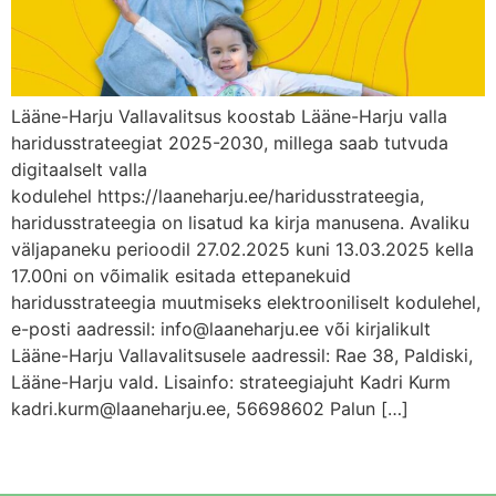
Lääne-Harju Vallavalitsus koostab Lääne-Harju valla
haridusstrateegiat 2025-2030, millega saab tutvuda
digitaalselt valla
kodulehel https://laaneharju.ee/haridusstrateegia,
haridusstrateegia on lisatud ka kirja manusena. Avaliku
väljapaneku perioodil 27.02.2025 kuni 13.03.2025 kella
17.00ni on võimalik esitada ettepanekuid
haridusstrateegia muutmiseks elektrooniliselt kodulehel,
e-posti aadressil: info@laaneharju.ee või kirjalikult
Lääne-Harju Vallavalitsusele aadressil: Rae 38, Paldiski,
Lääne-Harju vald. Lisainfo: strateegiajuht Kadri Kurm
kadri.kurm@laaneharju.ee, 56698602 Palun […]