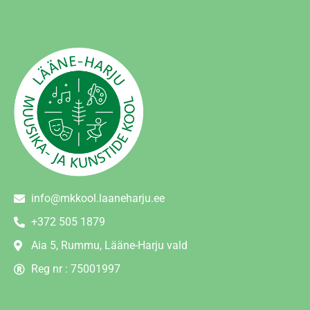
info@mkkool.laaneharju.ee
+372 505 1879
Aia 5, Rummu, Lääne-Harju vald
Reg nr : 75001997