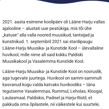
2021. aasta esimene koolipäev oli Lääne-Harju vallas
ajalooline – alustati uue peatükiga, mis tõi ühe
„katuse“ alla valla noored muusikud, tantsijad ja
kunstnikud. 1. septembril 2021 sai stardipaugu
Lääne-Harju Muusika- ja Kunstide Kool – ülevallaline
huvikool, mille nime all said kokku Paldiski
Muusikakool ja Vasalemma Kunstide Kool.
Lääne-Harju Muusika- ja Kunstide Kool on nooruslik,
aga tugevate juurtega. Huvikool on samm-sammult
kasvanud kogu valda katvaks huvikooliks – täna
tegutseme Vasalemmas, Rummul, Leholas, Kloogal,
Laulasmaal, Paldiskis, Padisel ja Harju-Ristil, et
pakkuda oma õpilastele, nii väikestele kui suurtele,