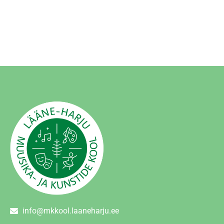
info@mkkool.laaneharju.ee