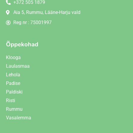
+372 505 1879
Aia 5, Rummu, Lääne-Harju vald
Reg nr : 75001997
Õppekohad
Klooga
Laulasmaa
Lehola
Padise
Paldiski
Risti
Rummu
Vasalemma