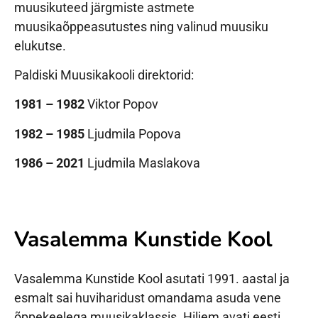
muusikuteed järgmiste astmete
muusikaõppeasutustes ning valinud muusiku
elukutse.
Paldiski Muusikakooli direktorid:
1981 – 1982
Viktor Popov
1982 – 1985
Ljudmila Popova
1986 – 2021
Ljudmila Maslakova
Vasalemma Kunstide Kool
Vasalemma Kunstide Kool asutati 1991. aastal ja
esmalt sai huviharidust omandama asuda vene
õppekeelega muusikaklassis. Hiljem avati eesti