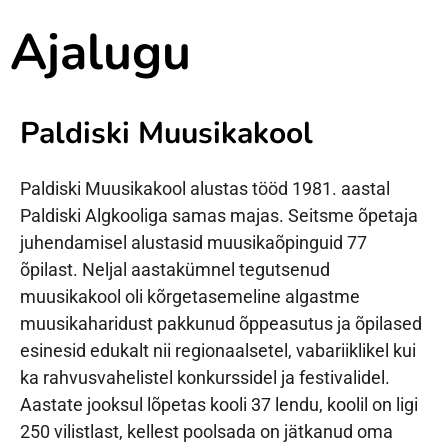
Ajalugu
Paldiski Muusikakool
Paldiski Muusikakool alustas tööd 1981. aastal
Paldiski Algkooliga samas majas. Seitsme õpetaja
juhendamisel alustasid muusikaõpinguid 77
õpilast. Neljal aastakümnel tegutsenud
muusikakool oli kõrgetasemeline algastme
muusikaharidust pakkunud õppeasutus ja õpilased
esinesid edukalt nii regionaalsetel, vabariiklikel kui
ka rahvusvahelistel konkurssidel ja festivalidel.
Aastate jooksul lõpetas kooli 37 lendu, koolil on ligi
250 vilistlast, kellest poolsada on jätkanud oma