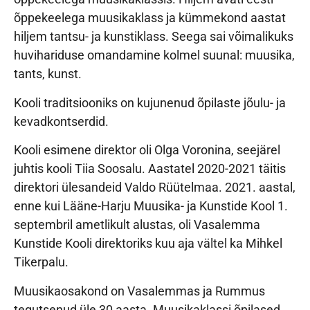
õppekeelega muusikaklass ja kümmekond aastat
hiljem tantsu- ja kunstiklass. Seega sai võimalikuks
huvihariduse omandamine kolmel suunal: muusika,
tants, kunst.
Kooli traditsiooniks on kujunenud õpilaste jõulu- ja
kevadkontserdid.
Kooli esimene direktor oli Olga Voronina, seejärel
juhtis kooli Tiia Soosalu. Aastatel 2020-2021 täitis
direktori ülesandeid Valdo Rüütelmaa. 2021. aastal,
enne kui Lääne-Harju Muusika- ja Kunstide Kool 1.
septembril ametlikult alustas, oli Vasalemma
Kunstide Kooli direktoriks kuu aja vältel ka Mihkel
Tikerpalu.
Muusikaosakond on Vasalemmas ja Rummus
tegutsenud üle 30 aasta. Muusikaklassi õpilased