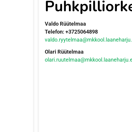
Puhkpilliork
Valdo Rüütelmaa
Telefon: +3725064898
valdo.ryytelmaa@mkkool.laaneharju
Olari Rüütelmaa
olari.ruutelmaa@mkkool.
laaneharju.