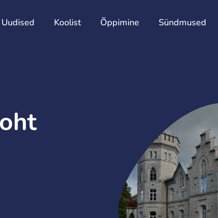
Esileht
Uudised
Koolist
Õppimine
Uudised
Koolist
Õppimine
Sündmused
oht