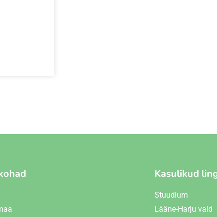
kohad
Kasulikud lin
Stuudium
maa
Lääne-Harju vald