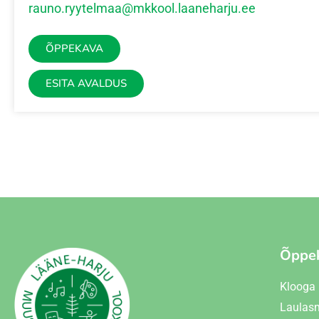
rauno.ryytelmaa@mkkool.laaneharju.ee
ÕPPEKAVA
ESITA AVALDUS
Õppe
Klooga
Laulas