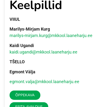
Keelpillid
VIIUL
Marilys-Mirjam Kurg
marilys-mirjam.kurg@mkkool.laaneharju.ee
Kaidi Ugandi
kaidi.ugandi@mkkool.laaneharju.ee
TŠELLO
Egmont Välja
egmont.valja@mkkool.laaneharju.ee
ÕPPEKAVA
ESITA AVALDUS