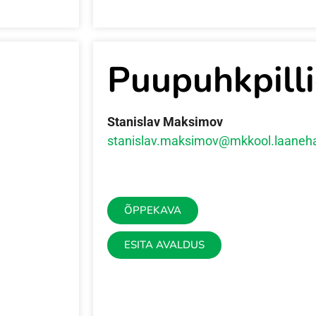
Puupuhkpill
Stanislav Maksimov
stanislav.maksimov@mkkool.laaneha
ÕPPEKAVA
ESITA AVALDUS