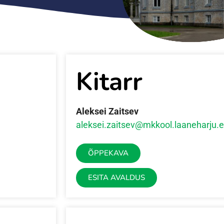
Kitarr
Aleksei Zaitsev
aleksei.zaitsev@mkkool.laaneharju.
ÕPPEKAVA
ESITA AVALDUS