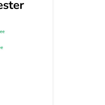
ester
.ee
ee