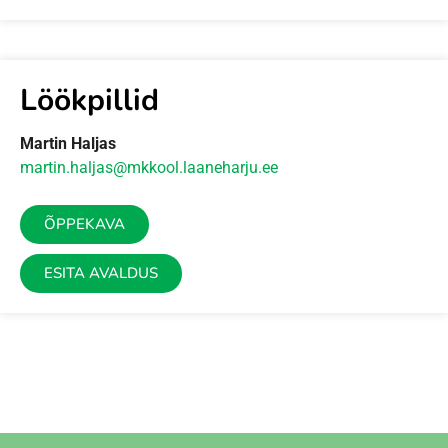
Löökpillid
Martin Haljas
martin.haljas@mkkool.laaneharju.ee
ÕPPEKAVA
ESITA AVALDUS