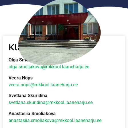
Klaver
Olga Smolyakova
olga.smoljakova@mkkool.laaneharju.ee
Veera Nöps
veera.nöps@mkkool.laaneharju.ee
Svetlana Skuridina
svetlana.skuridina@mkkool.laaneharju.ee
Anastasiia Smoliakova
anastasiia.smoliakova@mkkool.laaneharju.ee