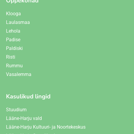
Õppekohad
Klooga
Laulasmaa
Lehola
Padise
Paldiski
Risti
Rummu
Vasalemma
Kasulikud lingid
Stuudium
Lääne-Harju vald
Lääne-Harju Kultuuri- ja Noortekeskus