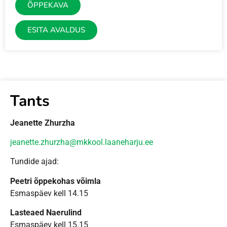
ÕPPEKAVA
ESITA AVALDUS
Tants
Jeanette Zhurzha
jeanette.zhurzha@mkkool.laaneharju.ee
Tundide ajad:
Peetri õppekohas võimla
Esmaspäev kell 14.15
Lasteaed Naerulind
Esmaspäev kell 15.15