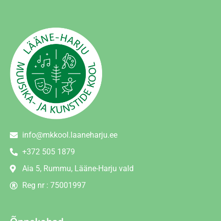
info@mkkool.laaneharju.ee
+372 505 1879
Aia 5, Rummu, Lääne-Harju vald
Reg nr : 75001997