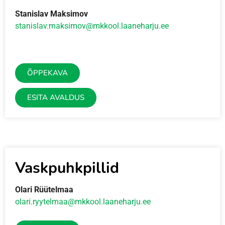
Stanislav
Maksimov
stanislav.maksimov@mkkool.laaneharju.ee
ÕPPEKAVA
ESITA AVALDUS
Vaskpuhkpillid
Olari Rüütelmaa
olari.ryytelmaa@mkkool.laaneharju.ee