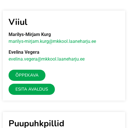
Viiul
Marilys-Mirjam Kurg
marilys-mirjam.kurg@mkkool.laaneharju.ee
Evelina Vegera
evelina.vegera@mkkool.laaneharju.ee
ÕPPEKAVA
ESITA AVALDUS
Puupuhkpillid