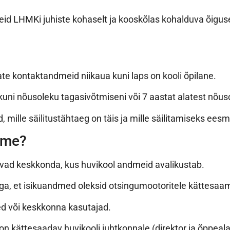
meid LHMKi juhiste kohaselt ja kooskõlas kohalduva õigu
te kontaktandmeid niikaua kuni laps on kooli õpilane.
kuni nõusoleku tagasivõtmiseni või 7 aastat alatest nõu
d, mille säilitustähtaeg on täis ja mille säilitamiseks ee
ame?
avad keskkonda, kus huvikool andmeid avalikustab.
kega, et isikuandmed oleksid otsingumootoritele kättesaa
ed või keskkonna kasutajad.
 kättesaadav huvikooli juhtkonnale (direktor ja õppeala