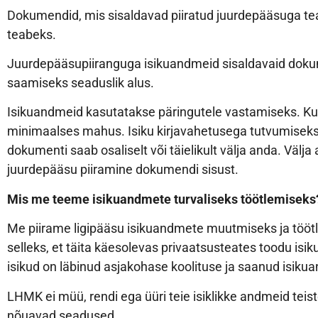
Dokumendid, mis sisaldavad piiratud juurdepääsuga te
teabeks.
Juurdepääsupiiranguga isikuandmeid sisaldavaid dokume
saamiseks seaduslik alus.
Isikuandmeid kasutatakse päringutele vastamiseks. Kui 
minimaalses mahus. Isiku kirjavahetusega tutvumiseks
dokumenti saab osaliselt või täielikult välja anda. Väl
juurdepääsu piiramine dokumendi sisust.
Mis me teeme isikuandmete turvaliseks töötlemiseks
Me piirame ligipääsu isikuandmete muutmiseks ja töötlemi
selleks, et täita käesolevas privaatsusteates toodu 
isikud on läbinud asjakohase koolituse ja saanud isiku
LHMK ei müü, rendi ega üüri teie isiklikke andmeid teis
nõuavad seadused.