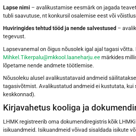
Lapse nimi
– avalikustamise eesmärk on jagada teavet h
tubli saavutuse, nt konkursil osalemise eest või võistl
Huviringides tehtud tööd ja nende salvestused
– avali
tegevust.
Lapsevanemal on õigus nõusolek igal ajal tagasi võtta
Mihkel.Tikerpalu@mkkool.laaneharju.ee
märkides milli
lõpetame nende andmete töötlemise.
Nõusoleku alusel avalikustatavaid andmeid säilitatak
tagasivõtmist. Avalikustatud andmeid ei kustutata, kui 
keskkonnad).
Kirjavahetus kooliga ja dokumendi
LHMK registreerib oma dokumendiregistris kõik LHMKi
isikuandmeid. Isikuandmeid võivad sisaldada isikute võ