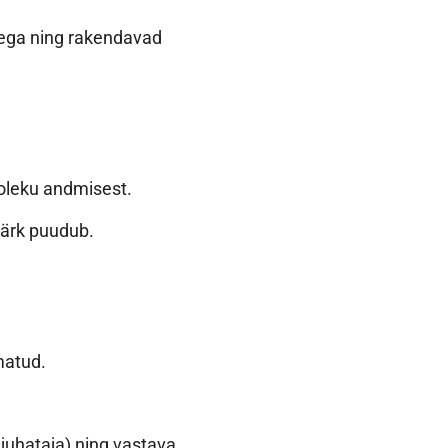
sega ning rakendavad
soleku andmisest.
smärk puudub.
matud.
juhataja) ning vastava