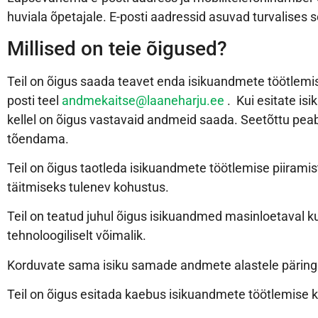
huviala õpetajale. E-posti aadressid asuvad turvalises s
Millised on teie õigused?
Teil on õigus saada teavet enda isikuandmete töötlemi
posti teel
andmekaitse@laaneharju.ee
. Kui esitate is
kellel on õigus vastavaid andmeid saada. Seetõttu pea
tõendama.
Teil on õigus taotleda isikuandmete töötlemise piiramis
täitmiseks tulenev kohustus.
Teil on teatud juhul õigus isikuandmed masinloetaval ku
tehnoloogiliselt võimalik.
Korduvate sama isiku samade andmete alastele päringut
Teil on õigus esitada kaebus isikuandmete töötlemise 