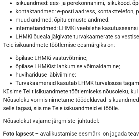
isikuandmed: ees- ja perekonnanimi, isikukood, õp
kontaktandmed: e-posti aadress, kontakttelefon, 
muud andmed: õpitulemuste andmed;
internetiandmed: LHMKi veebilehe kasutusseansi 
LHMKi õueala jälgivate turvakaamerate salvestise
Teie isikuandmete töötlemise eesmärgiks on:
õpilase LHMKi vastuvõtmine;
õpilase LHMKist lahkumise võimaldamine;
huvihariduse läbiviimine;
Turvakaameraid kasutab LHMK turvalisuse tagamise
Küsime Teilt isikuandmete töötlemiseks nõusoleku
,
kui
Nõusoleku vormis nimetame töödeldavad isikuandmed ja 
selle tagasi, siis me Teie isikuandmeid ei töötle.
Nõusolekut vajame järgmistel juhtudel:
Foto lapsest
– avalikustamise eesmärk on jagada teavet