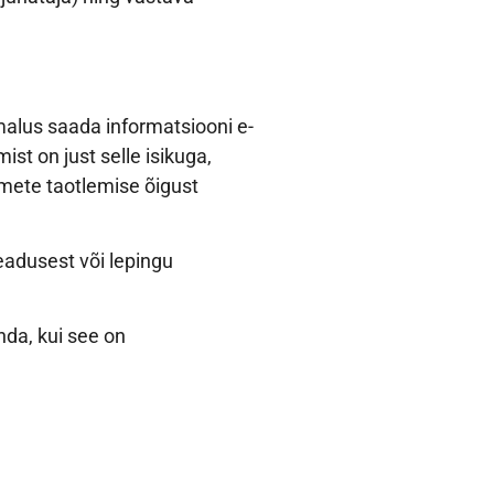
malus saada informatsiooni e-
t on just selle isikuga,
mete taotlemise õigust
eadusest või lepingu
nda, kui see on