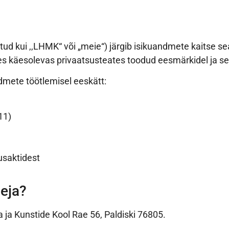
tud kui ,,LHMK“ või „meie“) järgib isikuandmete kaitse 
s käesolevas privaatsusteates toodud eesmärkidel ja sea
dmete töötlemisel eeskätt:
11)
usaktidest
leja?
ja Kunstide Kool Rae 56, Paldiski 76805.