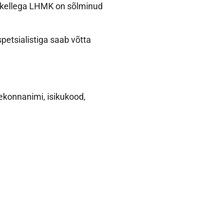
), kellega LHMK on sõlminud
petsialistiga saab võtta
rekonnanimi, isikukood,