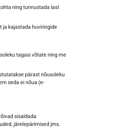
kohta ning tunnustada last
ja kajastada huviringide
usoleku tagasi võtate ning me
stutatakse pärast nõusoleku
nem seda ei nõua (e-
õivad sisaldada
uded, järelepärimised jms.