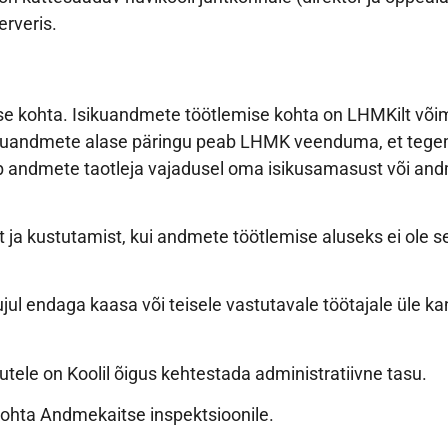
erveris.
se kohta. Isikuandmete töötlemise kohta on LHMKilt või
ikuandmete alase päringu peab LHMK veenduma, et tegemis
b andmete taotleja vajadusel oma isikusamasust või and
t ja kustutamist, kui andmete töötlemise aluseks ei ole s
jul endaga kaasa või teisele vastutavale töötajale üle ka
ele on Koolil õigus kehtestada administratiivne tasu.
kohta Andmekaitse inspektsioonile.