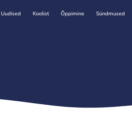
Esileht
Uudised
Koolist
Õppimine
Uudised
Koolist
Õppimine
Sündmused