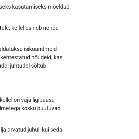
seseks kasutamiseks mõeldud
ele, kellel esineb nende
valdatakse isikuandmeid
 kehtestatud nõudeid, kas
udel juhtudel sõltub
ellel on vaja ligipääsu
andmetega kokku puutuvad
ja arvatud juhul, kui seda