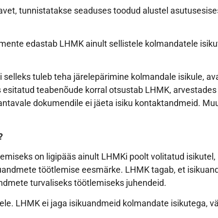
avet, tunnistatakse seaduses toodud alustel asutusesi
nte edastab LHMK ainult sellistele kolmandatele isikut
selleks tuleb teha järelepärimine kolmandale isikule, a
 esitatud teabenõude korral otsustab LHMK, arvestades
ja antavale dokumendile ei jäeta isiku kontaktandmeid. Mu
?
seks on ligipääs ainult LHMKi poolt volitatud isikutel, k
isikuandmete töötlemise eesmärke. LHMK tagab, et isiku
andmete turvaliseks töötlemiseks juhendeid.
tele. LHMK ei jaga isikuandmeid kolmandate isikutega, väl