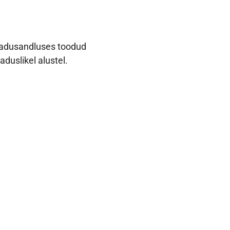
seadusandluses toodud
duslikel alustel.