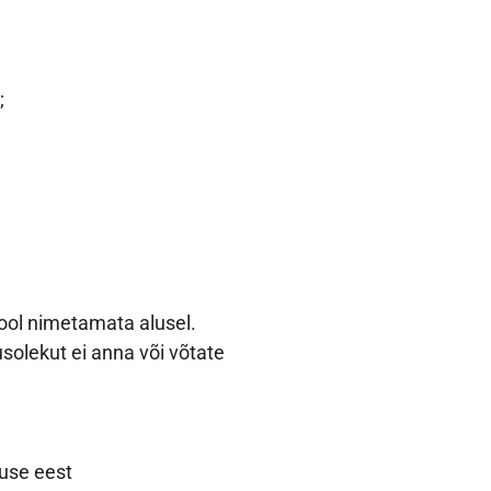
;
ool nimetamata alusel.
olekut ei anna või võtate
tuse eest