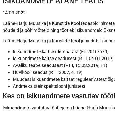
ISIKUANDMETE ALANE TEATIS
14.03.2022
Lääne-Harju Muusika ja Kunstide Kool (edaspidi nimeta
nõudeid ja põhimõtteid ning töötleb isikuandmeid üksne
Lääne-Harju Muusika ja Kunstide Kool juhindub isikuan
Isikuandmete kaitse ülemäärast (EL 2016/679)
Isikuandmete kaitse seadusest (RT I, 04.01.2019, 
Avaliku teabe seadusest (RT I, 15.03.2019, 11)
Huvikooli seadus (RT I 2007, 4, 19)
Muudest isikuandmete kaitset reguleerivatest õig
Andmekaitseinspektsiooni juhistest
Kes on isikuandmete vastutav tööt
Isikuandmete vastutav töötleja on Lääne-Harju Muusika 