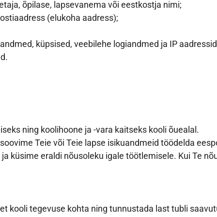
etaja, õpilase, lapsevanema või eestkostja nimi;
postiaadress (elukoha aadress);
andmed, küpsised, veebilehe logiandmed ja IP aadressid
d.
ks ning koolihoone ja -vara kaitseks kooli õuealal.
 soovime Teie või Teie lapse isikuandmeid töödelda eesp
küsime eraldi nõusoleku igale töötlemisele. Kui Te nõus
 kooli tegevuse kohta ning tunnustada last tubli saavu