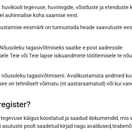
uvikooli tegevuse, huviringide, võistluste ja etenduste 
usel auhinnalise koha saamise eest.
kustamise eesmärk on tunnustada heade saavutuste eest 
. Nõusoleku tagasivõtmiseks saatke e-post aadressile
sele Teie või Teie lapse isikuandmete töötlemisele te nõ
se nõusoleku tagasivõtmiseni. Avalikustamata andmed ku
see on tehniliselt võimatu (nt aastaraamatud) või kui va
register?
 tegevuse käigus koostatud ja saadud dokumendid, mis v
i asutuste poolt saadetud kirjad nagu avaldused,teabenõ