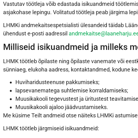
Vastutav töötleja võib edastada isikuandmeid töötlemis
asjakohase lepingu. Volitatud töötleja peab järgima le
LHMKi andmekaitsespetsialisti ülesandeid täidab Lääne
ühendust e-posti aadressil
andmekaitse@laaneharju.e
Milliseid isikuandmeid ja milleks 
LHMK töötleb õpilaste ning õpilaste vanemate või eestk
sünniaeg, elukoha aadress, kontaktandmed, kodune keel
Huviharidusteenuse pakkumiseks;
lapsevanematega suhtlemise korraldamiseks;
Muusikakooli tegevustest ja üritustest teavitamis
Muusikakooli ajaloo jäädvustamiseks.
Me küsime Teilt andmeid otse näiteks LHMKi astumise
LHMK töötleb järgmiseid isikuandmeid: