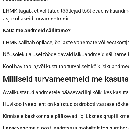
LHMK tagab, et volitatud töötlejad töötlevad isikuand
asjakohaseid turvameetmeid.
Kaua me andmeid säilitame?
LHMK säilitab õpilase, õpilaste vanemate või eestkostja
Nõusoleku alusel töödeldavaid isikuandmeid säilitame 
Kool hävitab ja/või kustutab turvaliselt kõik isikuandme
Milliseid turvameetmeid me kasut
Avalikustatud andmetele pääsevad ligi kõik, kes kasut
Huvikooli veebileht on kaitstud otsiroboti vastase tõk
Kinnisele keskkonnale pääsevad ligi üksnes grupi liikm
Lapsevanema e-posti aadress ja mobiiltelefoninumber on