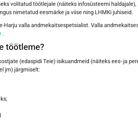
eks volitatud töötlejale (näiteks infosüsteemi haldajale
pingus nimetatud eesmärke ja viise ning LHMKi juhiseid.
-Harju valla andmekaitsespetsialist. Valla andmekaitses
e
.
me töötleme?
ostjate (edaspidi Teie) isikuandmeid (näiteks ees- ja pe
 jm) järgmiselt:
eks;
l