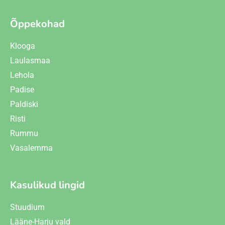
Õppekohad
Klooga
Laulasmaa
Lehola
Padise
Paldiski
Risti
Rummu
Vasalemma
Kasulikud lingid
Stuudium
Lääne-Harju vald