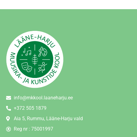
info@mkkool.laaneharju.ee
+372 505 1879
Aia 5, Rummu, Lääne-Harju vald
Reg nr : 75001997