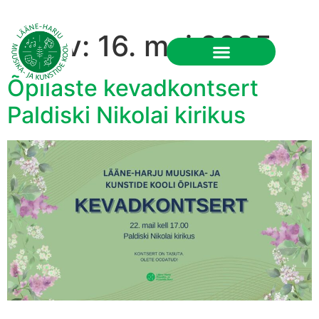
Päev:
16. mai 2025
RU
Õpilaste kevadkontsert
Paldiski Nikolai kirikus