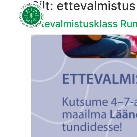
Silt:
ettevalmistus
Esileht
Ettevalmistusklass Ru