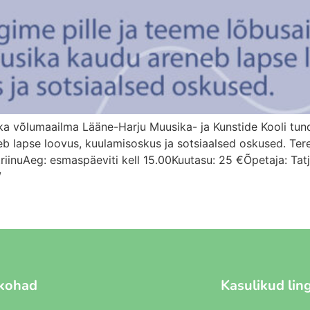
a võlumaailma Lääne-Harju Muusika- ja Kunstide Kooli tund
eb lapse loovus, kuulamisoskus ja sotsiaalsed oskused. Ter
iinuAeg: esmaspäeviti kell 15.00Kuutasu: 25 €Õpetaja: Ta
/
kohad
Kasulikud lin