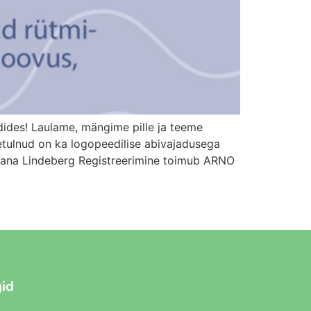
ides! Laulame, mängime pille ja teeme
etulnud on ka logopeedilise abivajadusega
tjana Lindeberg Registreerimine toimub ARNO
gid