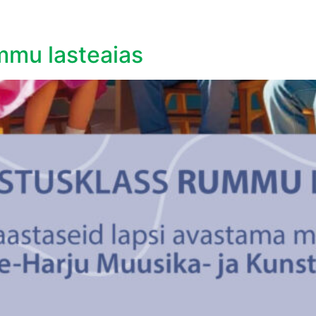
Esileht
Uudised
Koolist
Õppimine
Uudised
Koolist
Õppimine
Sündmused
mmu lasteaias