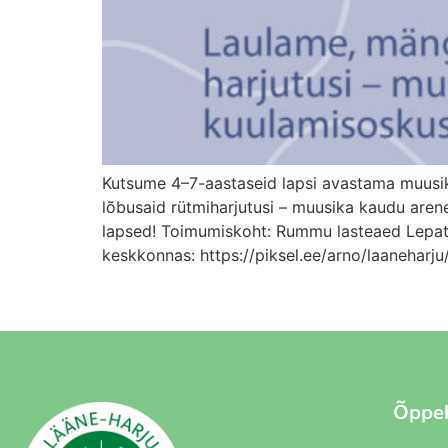
Kutsume 4–7-aastaseid lapsi avastama muusik
lõbusaid rütmiharjutusi – muusika kaudu aren
lapsed! Toimumiskoht: Rummu lasteaed Lepatr
keskkonnas: https://piksel.ee/arno/laaneharju
Õppe