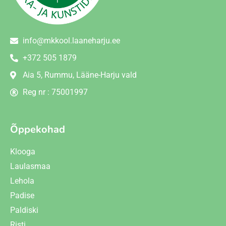
info@mkkool.laaneharju.ee
+372 505 1879
Aia 5, Rummu, Lääne-Harju vald
Reg nr : 75001997
Õppekohad
Klooga
Laulasmaa
Lehola
Padise
Paldiski
Risti