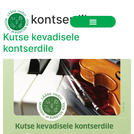
Silt:
kontserdile
RU
Kutse kevadisele
kontserdile