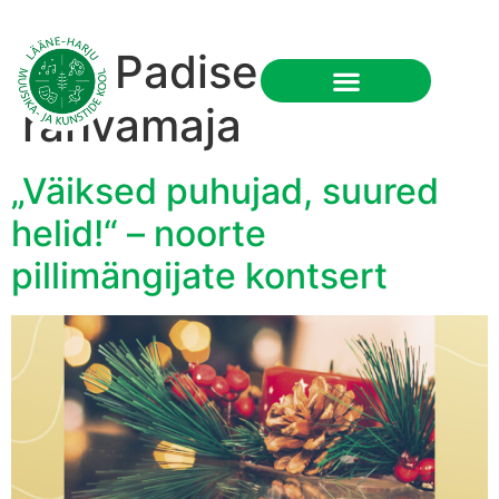
Silt:
Padise
RU
rahvamaja
„Väiksed puhujad, suured
helid!“ – noorte
pillimängijate kontsert