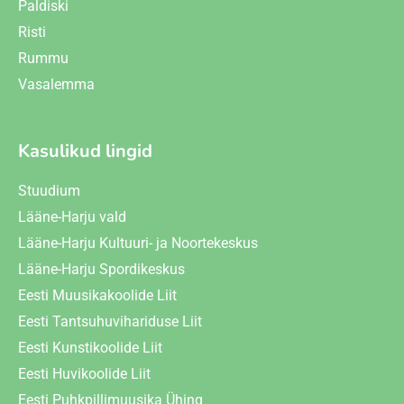
Paldiski
Risti
Rummu
Vasalemma
Kasulikud lingid
Stuudium
Lääne-Harju vald
Lääne-Harju Kultuuri- ja Noortekeskus
Lääne-Harju Spordikeskus
Eesti Muusikakoolide Liit
Eesti Tantsuhuvihariduse Liit
Eesti Kunstikoolide Liit
Eesti Huvikoolide Liit
Eesti Puhkpillimuusika Ühing