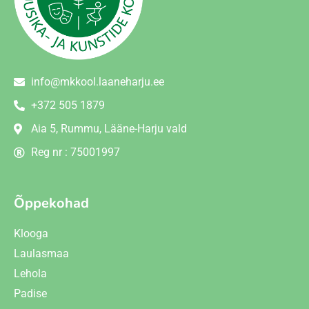
info@mkkool.laaneharju.ee
+372 505 1879
Aia 5, Rummu, Lääne-Harju vald
Reg nr : 75001997
Õppekohad
Klooga
Laulasmaa
Lehola
Padise