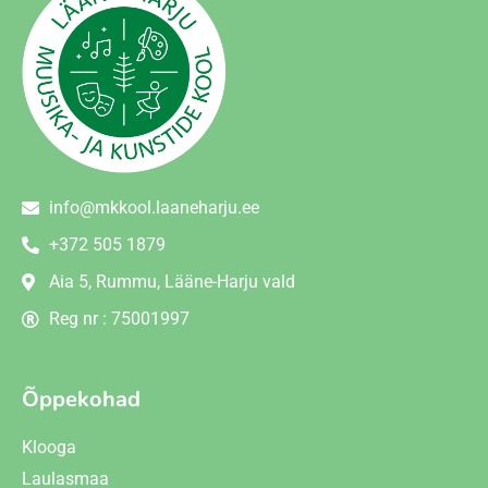
info@mkkool.laaneharju.ee
+372 505 1879
Aia 5, Rummu, Lääne-Harju vald
Reg nr : 75001997
Õppekohad
Klooga
Laulasmaa