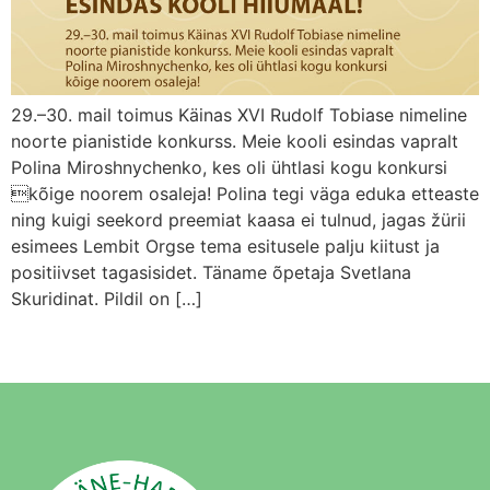
29.–30. mail toimus Käinas XVI Rudolf Tobiase nimeline
noorte pianistide konkurss. Meie kooli esindas vapralt
Polina Miroshnychenko, kes oli ühtlasi kogu konkursi
kõige noorem osaleja! Polina tegi väga eduka etteaste
ning kuigi seekord preemiat kaasa ei tulnud, jagas žürii
esimees Lembit Orgse tema esitusele palju kiitust ja
positiivset tagasisidet. Täname õpetaja Svetlana
Skuridinat. Pildil on […]