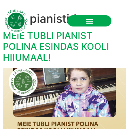
Silt:
pianistid
RU
MEIE TUBLI PIANIST
POLINA ESINDAS KOOLI
HIIUMAAL!