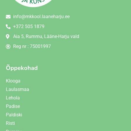
info@mkkool.laaneharju.ee
+372 505 1879
Aia 5, Rummu, Lääne-Harju vald
Reg nr : 75001997
Õppekohad
Klooga
Laulasmaa
Lehola
Padise
Paldiski
Risti