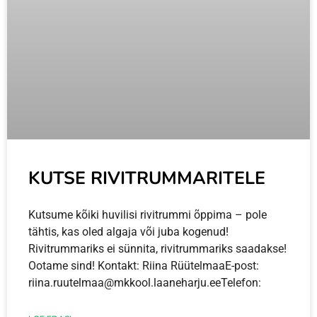
KUTSE RIVITRUMMARITELE
Kutsume kõiki huvilisi rivitrummi õppima – pole
tähtis, kas oled algaja või juba kogenud!
Rivitrummariks ei sünnita, rivitrummariks saadakse!
Ootame sind! Kontakt: Riina RüütelmaaE-post:
riina.ruutelmaa@mkkool.laaneharju.eeTelefon: