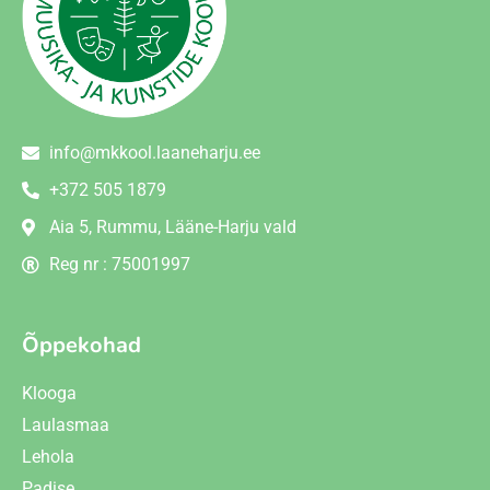
info@mkkool.laaneharju.ee
+372 505 1879
Aia 5, Rummu, Lääne-Harju vald
Reg nr : 75001997
Õppekohad
Klooga
Laulasmaa
Lehola
Padise