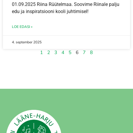
01.09.2025 Riina Rüütelmaa. Soovime Riinale palju
edu ja inspiratsiooni kooli juhtimisel!
LOE EDASI »
4. september 2025
1
2
3
4
5
6
7
8