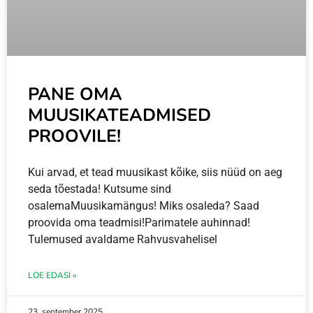
PANE OMA
MUUSIKATEADMISED
PROOVILE!
Kui arvad, et tead muusikast kõike, siis nüüd on aeg
seda tõestada! Kutsume sind
osalemaMuusikamängus! Miks osaleda? Saad
proovida oma teadmisi!Parimatele auhinnad!
Tulemused avaldame Rahvusvahelisel
LOE EDASI »
23. september 2025