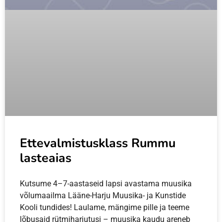
Ettevalmistusklass Rummu
lasteaias
Kutsume 4–7-aastaseid lapsi avastama muusika
võlumaailma Lääne-Harju Muusika- ja Kunstide
Kooli tundides! Laulame, mängime pille ja teeme
lõbusaid rütmiharjutusi – muusika kaudu areneb