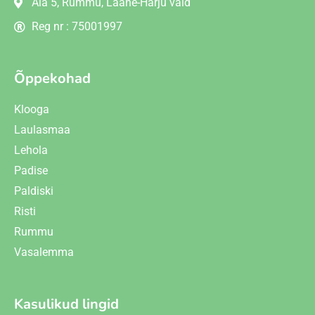
Aia 5, Rummu, Lääne-Harju vald
Reg nr : 75001997
Õppekohad
Klooga
Laulasmaa
Lehola
Padise
Paldiski
Risti
Rummu
Vasalemma
Kasulikud lingid