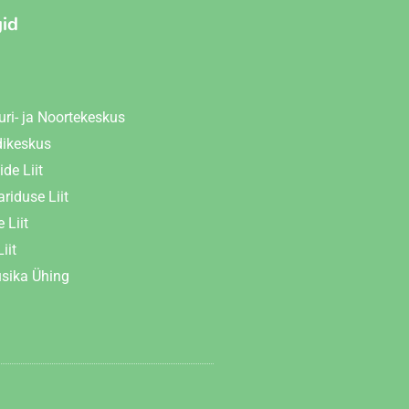
gid
uri- ja Noortekeskus
dikeskus
de Liit
riduse Liit
 Liit
iit
usika Ühing