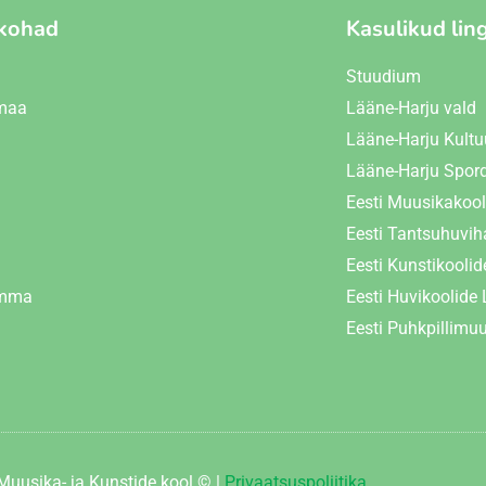
kohad
Kasulikud lin
Stuudium
maa
Lääne-Harju vald
Lääne-Harju Kultu
Lääne-Harju Spor
i
Eesti Muusikakooli
Eesti Tantsuhuviha
u
Eesti Kunstikoolide
emma
Eesti Huvikoolide L
Eesti Puhkpillimu
Muusika- ja Kunstide kool © |
Privaatsuspoliitika