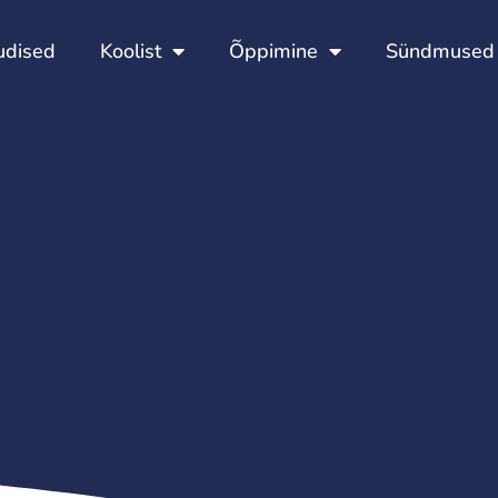
Esileht
Uudised
Koolist
Õppimine
udised
Koolist
Õppimine
Sündmused