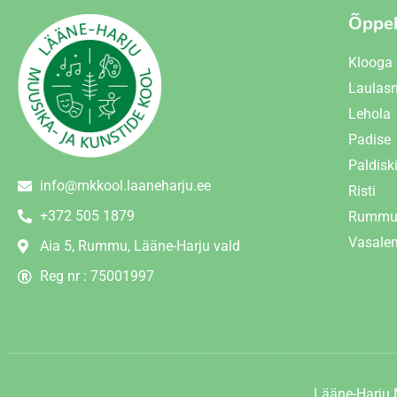
Õppe
Klooga
Laulas
Lehola
Padise
Paldisk
info@mkkool.laaneharju.ee
Risti
+372 505 1879
Rumm
Vasal
Aia 5, Rummu, Lääne-Harju vald
Reg nr : 75001997
Lääne-Harju 